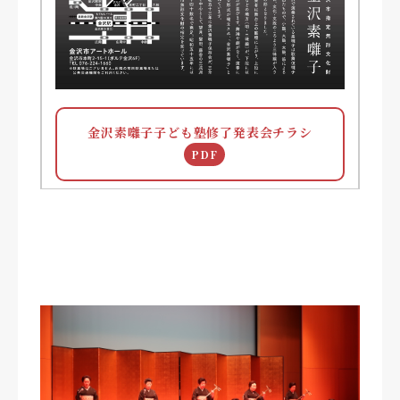
金沢素囃子子ども塾修了発表会チラシ
PDF