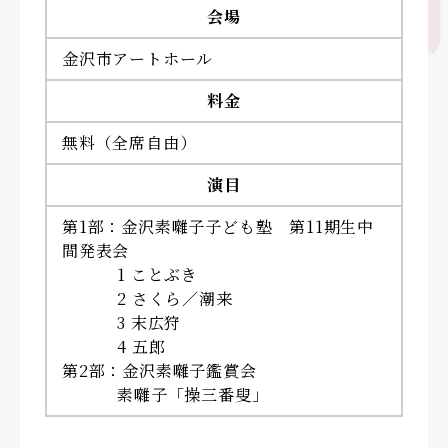
会場
金沢市アートホール
料金
無料（全席自由）
演目
第1部：金沢素囃子子ども塾 第11期生中
間発表会
1 ことぶき
2 さくら／潮来
3 末広狩
4 五郎
第2部：金沢素囃子鑑賞会
素囃子「操三番叟」