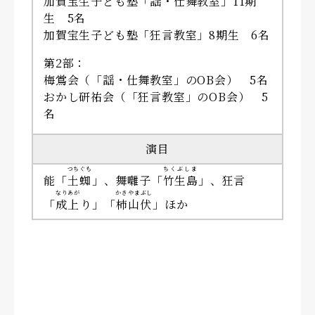
加賀宝生子ども塾「謡・仕舞教室」11期
生 5名
加賀宝生子ども塾「狂言教室」8期生 6名
第2部：
梅鴬会（「謡・仕舞教室」のOB会） 5名
おかし研祐会（「狂言教室」のOB会） 5
名
演目
つちぐも
ちくぶしま
能「
土蜘
」、舞囃子「
竹生島
」、狂言
なりあが
かきやまぶし
「
成上
り」「
柿山伏
」ほか