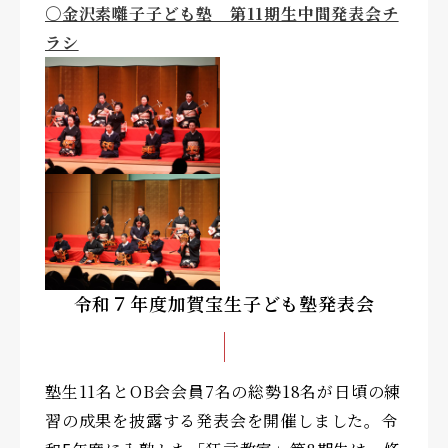
〇金沢素囃子子ども塾 第11期生中間発表会チ
ラシ
令和７年度加賀宝生子ども塾発表会
塾生11名とOB会会員7名の総勢18名が日頃の練
習の成果を披露する発表会を開催しました。令