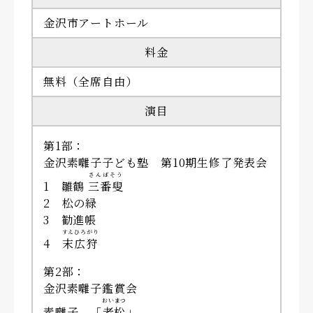
金沢市アートホール
料金
無料（全席自由）
演目
第1部：
金沢素囃子子ども塾 第10期生修了発表会
さんばそう
1 雛鶴
三番叟
2 松の緑
3 勧進帳
すえひろがり
4
末広狩
第2部：
金沢素囃子鑑賞会
おいまつ
素囃子 「
老松
」