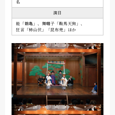
名
演目
能「鶴亀」、舞囃子「鞍馬天狗」、
狂言「柿山伏」「昆布売」ほか